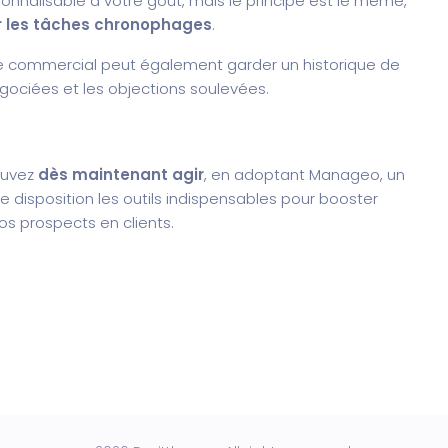
onnalisable à votre goût, mais le principe est le même,
r les tâches chronophages
.
é, le commercial peut également garder un historique de
égociées et les objections soulevées.
ouvez
dès maintenant agir
, en adoptant Manageo, un
tre disposition les outils indispensables pour booster
s prospects en clients.