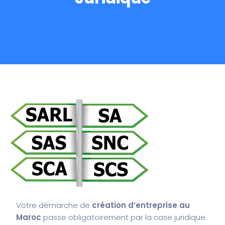
Votre démarche de
création d’entreprise au
Maroc
passe obligatoirement par la case juridique.