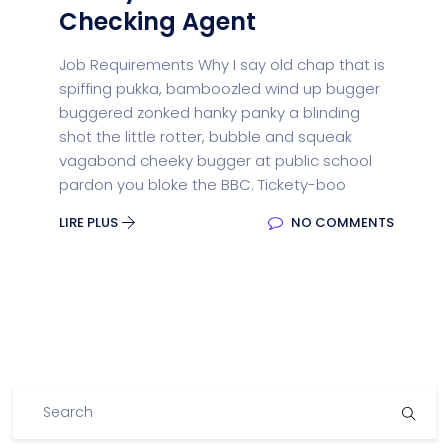
Checking Agent
Job Requirements Why I say old chap that is
spiffing pukka, bamboozled wind up bugger
buggered zonked hanky panky a blinding
shot the little rotter, bubble and squeak
vagabond cheeky bugger at public school
pardon you bloke the BBC. Tickety-boo
LIRE PLUS
NO COMMENTS